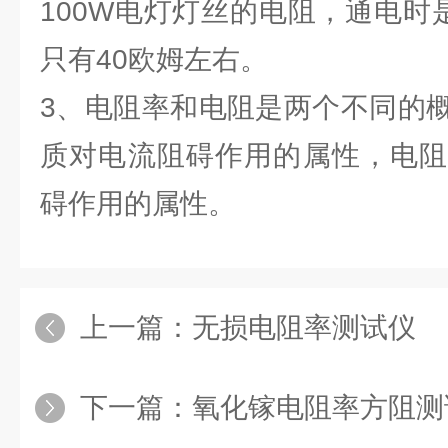
100W电灯灯丝的电阻，通电时
只有40欧姆左右。
3、电阻率和电阻是两个不同的
质对电流阻碍作用的属性，电阻
碍作用的属性。
上一篇：
无损电阻率测试仪
下一篇：
氧化镓电阻率方阻测