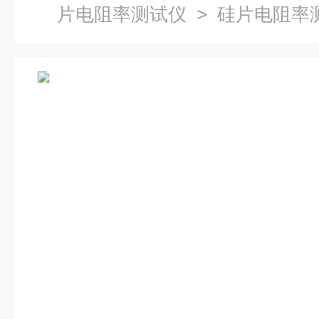
片电阻率测试仪
> 硅片电阻率