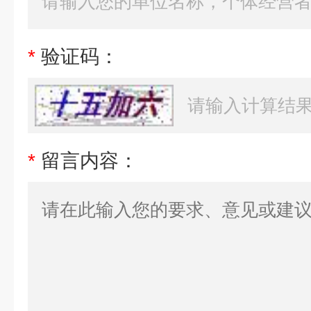
*
验证码：
*
留言内容：