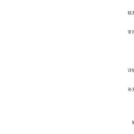
联
常
详
补