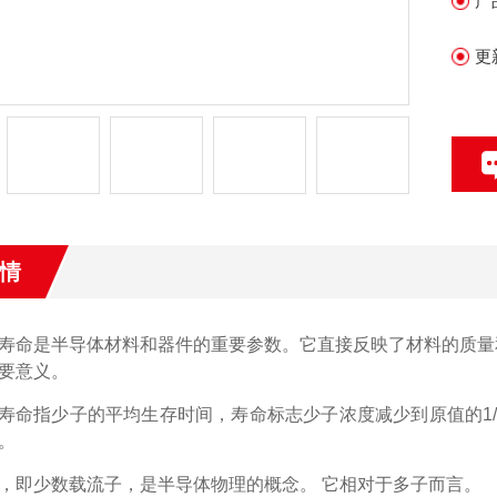
产
减
更
情
寿命是
半导体材料
和器件的重要参数。它直接反映了材料的质量
要意义。
寿命指少子的平均生存时间，寿命标志少子浓度减少到原值的1/
。
，即少数
载流子
，是半导体物理的概念。 它相对于多子而言。