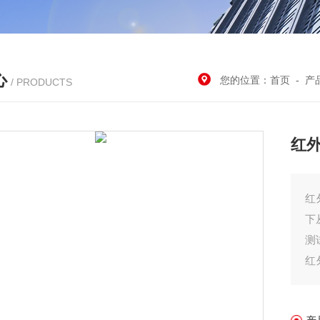
心
您的位置：
首页
-
产
/ PRODUCTS
红
红
下
测
红
P
光