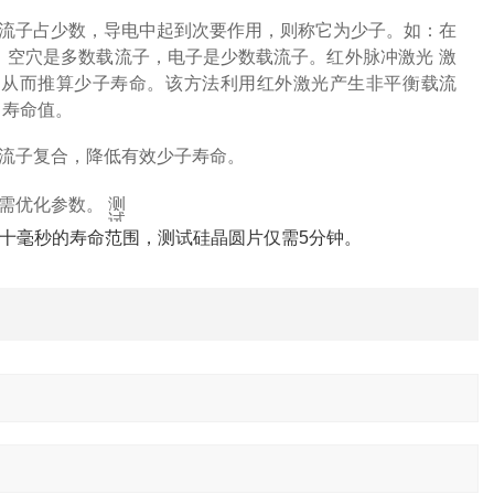
流子占少数，导电中起到次要作用，则称它为少子。如：在
，空穴是多数载流子，电子是少数载流子。
红外脉冲激
光
激
，从而推算少子寿命。该方法利用红外激光产生非平衡载流
出寿命值。
流子复合，降低有效少子寿命。 ‌
优化参数。 ‌
测
试
设
s至几十毫秒的寿命范围，测试硅晶圆片仅需5分钟。 ‌
备