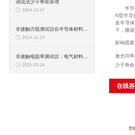
涡流法少子寿命原理
半导
2024-12-07
N型半导
发半导体
非接触方阻测试仪在半导体材料的研发和生产中的作用
子，微波
2024-11-13
影响因素
掺
激光功率
非接触电阻率测试仪：电气材料特性的新一代测量工具
杂
浓
少子寿命
2025-03-04
度
‌：
p
型
或
n
在线咨
型
掺
杂
会
影
响
多
数
载
流
您
子
浓