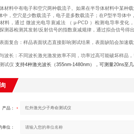
体材料中有电子和
空穴
两种载流子。如果在半导体材料中某种载
体中，空穴是少数载流子，电子是多数载流子；在
P型半导体
中
材料，通过
微波光电导衰减
法
（
μ-PC
D
）检测电导率变化
探测器检测其发射/反射信号的指数衰减规律，通过拟合信号得
表面复合
‌：样品表面状态直接影响测试结果，表面缺陷会加速载
与波长
‌：不同波长激光激发效率不同，功率过高可能破坏样品，需
测试
仪
支持4种激光波长（355nm-1480nm），可测量20n
询
产品：
的单位：