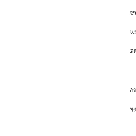
度，
间
接
您
影
响
少
子
联
寿
命。
常
详
补