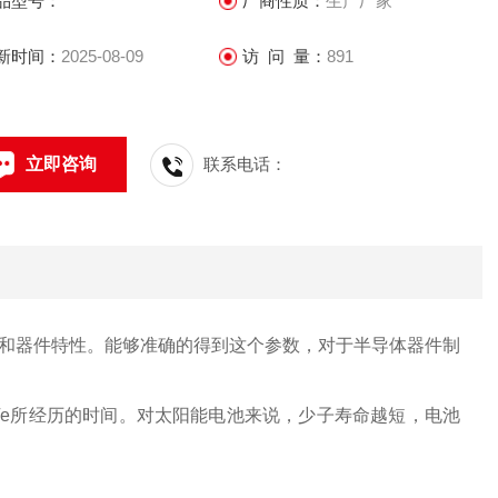
品型号：
厂商性质：
生产厂家
规律，通过拟合信号得出寿命值。
新时间：
2025-08-09
访 问 量：
891
立即咨询
联系电话：
和器件特性。能够准确的得到这个参数，对于
半导体器件
制
e所经历的时间。对
太阳能电池
来说，少子寿命越短，电池