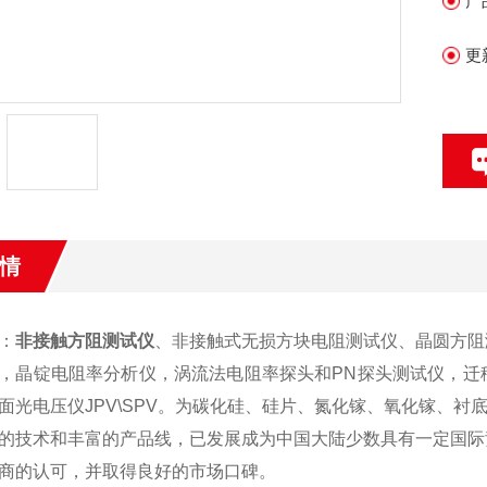
产
氮
更
情
：
非接触方阻测试仪
、非接触式无损方块电阻测试仪、晶圆方阻
，晶锭电阻率分析仪，涡流法电阻率探头和PN探头测试仪，迁
面光电压仪JPV\SPV。为碳化硅、硅片、氮化镓、氧化镓、衬
的技术和丰富的产品线，已发展成为中国大陆少数具有一定国际
商的认可，并取得良好的市场口碑。