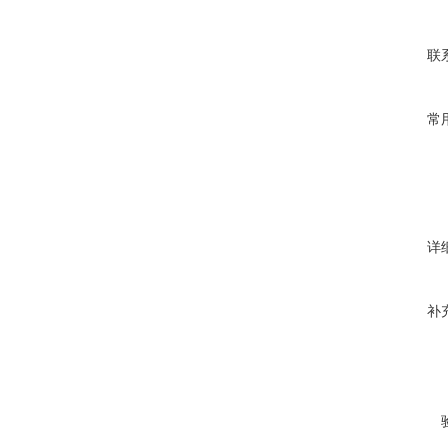
联
常
详
补