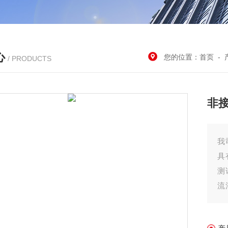
心
您的位置：
首页
-
/ PRODUCTS
非
我
具
测
流
和
圆