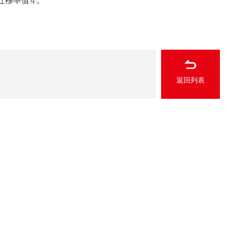
移率值‌
。
4
返回列表