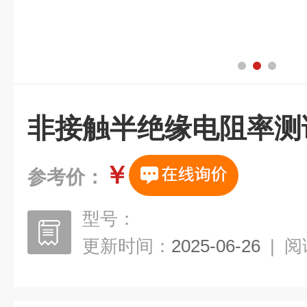
非接触半绝缘电阻率测
￥
参考价：
型号：
更新时间：
2025-06-26
|
阅