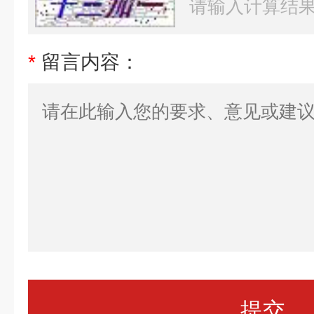
*
留言内容：