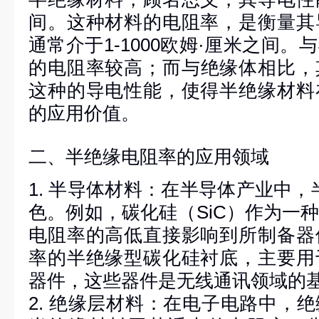
间。这种材料的电阻率，是衡量其
通常介于1-1000欧姆·厘米之间
的电阻率较高；而与绝缘体相比，
这种的导电性能，使得半绝缘材料
的应用价值。
二、半绝缘电阻率的应用领域
1. 半导体材料：在半导体产业中，
色。例如，碳化硅（SiC）作为一
电阻率的高低直接影响到所制备器
率的半绝缘型碳化硅衬底，主要用
器件，这些器件是无线通讯领域的
2. 绝缘层材料：在电子电路中，