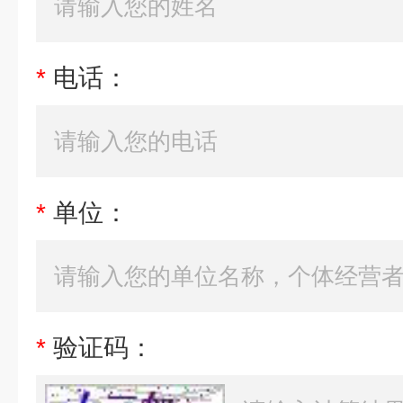
*
电话：
*
单位：
*
验证码：