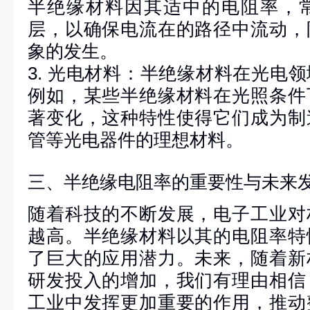
半绝缘材料因其适中的电阻率，
层，以确保电流在的路径中流动，
象的发生。
3. 光电材料：半绝缘材料在光电
例如，某些半绝缘材料在光照条件
著变化，这种特性使得它们成为制
管等光电器件的理想材料。
三、半绝缘电阻率的重要性与未来
随着科技的不断发展，电子工业对
越高。半绝缘材料以其的电阻率特
了巨大的应用潜力。未来，随着新
研发投入的增加，我们有理由相信
工业中发挥更加重要的作用，推动