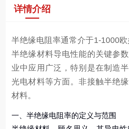
详情介绍
半绝缘电阻率通常介于1-1000
半绝缘材料导电性能的关键参数
业中应用广泛，特别是在制造半
光电材料等方面。非接触半绝缘
材料。
一、半绝缘电阻率的定义与范围
半绝缘材料，顾名思义，其导电性